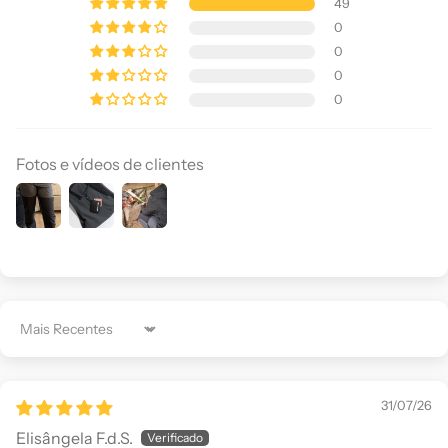
49
0
0
0
0
Fotos e vídeos de clientes
Sort by
31/07/26
Elisângela F.d.S.