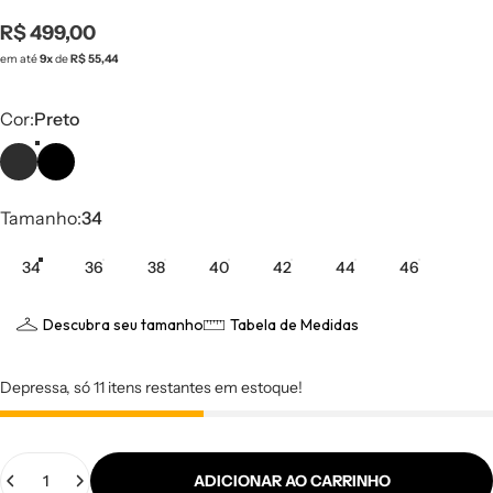
R$ 499,00
em até
9x
de
R$ 55,44
Cor
Cor:
Preto
Tamanho
Tamanho:
34
34
36
38
40
42
44
46
Descubra seu tamanho
Tabela de Medidas
Depressa, só 11 itens restantes em estoque!
Quantidade
ADICIONAR AO CARRINHO